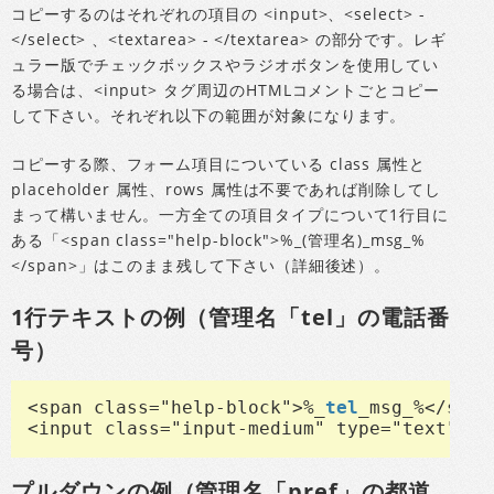
コピーするのはそれぞれの項目の <input>、<select> -
</select> 、<textarea> - </textarea> の部分です。レギ
ュラー版でチェックボックスやラジオボタンを使用してい
る場合は、<input> タグ周辺のHTMLコメントごとコピー
して下さい。それぞれ以下の範囲が対象になります。
コピーする際、フォーム項目についている class 属性と
placeholder 属性、rows 属性は不要であれば削除してし
まって構いません。一方全ての項目タイプについて1行目に
ある「<span class="help-block">%_(管理名)_msg_%
</span>」はこのまま残して下さい（詳細後述）。
1行テキストの例（管理名「tel」の電話番
号）
<span class="help-block">%_
tel
_msg_%</span>
<input class="input-medium" type="text" na
プルダウンの例（管理名「pref」の都道