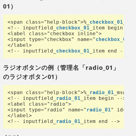
01）
<span class="help-block">%_
checkbox_01
_msg
<!-- inputfield_
checkbox_01
_item begin -->

<label class="checkbox inline">

<input type="checkbox" name="
checkbox_01
" 
</label>

<!-- inputfield_
checkbox_01
_item end -->
ラジオボタンの例（管理名「radio_01」
のラジオボタン01）
<span class="help-block">%_
radio_01
_msg_%<
<!-- inputfield_
radio_01
_item begin -->

<label class="radio">

<input type="radio" name="
radio_01
" id="
ra
</label>

<!-- inputfield_
radio_01
_item end -->