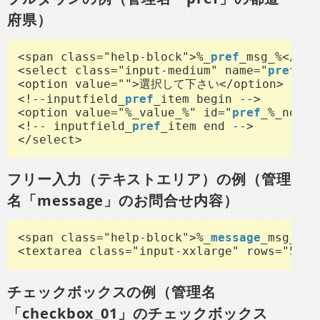
府県）
<span class="help-block">%_
pref
_msg_%</span
<select class="input-medium" name="
pref
" i
<option value="">選択して下さい</option>

<!--inputfield_
pref
_item begin -->

<option value="%_value_%" id="
pref
_%_no_%"
<!-- inputfield_
pref
_item end -->

</select>
フリー入力（テキストエリア）の例（管理
名「message」のお問合せ内容）
<span class="help-block">%_
message
_msg_%</
<textarea class="input-xxlarge" rows="5" n
チェックボックスの例（管理名
「checkbox_01」のチェックボックス